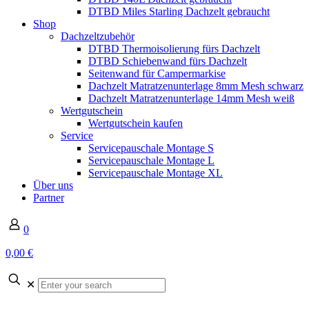
DTBD Miles Starling Dachzelt gebraucht
Shop
Dachzeltzubehör
DTBD Thermoisolierung fürs Dachzelt
DTBD Schiebenwand fürs Dachzelt
Seitenwand für Campermarkise
Dachzelt Matratzenunterlage 8mm Mesh schwarz
Dachzelt Matratzenunterlage 14mm Mesh weiß
Wertgutschein
Wertgutschein kaufen
Service
Servicepauschale Montage S
Servicepauschale Montage L
Servicepauschale Montage XL
Über uns
Partner
0
0,00 €
✕