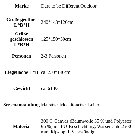
Marke
Dare to be Different Outdoor
Größe geöffnet
240*143*126cm
L*B*H
Größe
geschlossen
125*150*30cm
L*B*H
Personen
2-3 Personen
Liegefläche L*B
ca. 230*140cm
Gewicht
ca. 61 KG
Serienausstattung
Matratze, Moskitonetze, Leiter
300 G Canvas (Baumwolle 35 % und Polyester
Material
65 %) mit PU-Beschichtung, Wassersäule 2500
mm, Ripstop, UV beständig