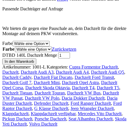
Passende Dachträger auf Anfrage
Wir bieten dir gegen eine Pauschale an, dein Dachzelt für die direkte
Montage auf deinem PKW vorzubereiten.
Farbe
Farbe
Zurücksetzen
DTBD 140L Dachzelt Menge
In den Warenkorb
Artikelnummer:
1001-L
Kategorien:
Cupra Formentor Dachzelt
,
Dachzelt
,
Dachzelt Audi A3
,
Dachzelt Audi A4
,
Dachzelt Audi Q5
,
Dachzelt Caddy
,
Dachzelt Fiat Ducato
,
Dachzelt Ford Transit
,
Dachzelt Golf 7
,
Dachzelt Mini
,
Dachzelt Opel Astra
,
Dachzelt
Opel Corsa
,
Dachzelt Skoda Oktavia
,
Dachzelt T4
,
Dachzelt T5
,
Dachzelt Tiguan
,
Dachzelt Touran
,
Dachzelt VW Bus
,
Dachzelt
VW Passat
,
Dachzelt VW Polo
,
Dacia Dokker Dachzelt
,
Dacia
Duster Dachzelt
,
Defender Dachzelt
,
Ford Ranger Dachzelt
,
Ford
Raptor Dachzelt
,
G Klasse Dachzelt
,
Jeep Wrangler Dachzelt
,
Klappdachzelt
,
Klappdachzelt verfügbar
,
Mercedes Vito Dachzelt
,
Pickup Dachzelt
,
Porsche Dachzelt
,
Seat Alhambra Dachzelt
,
Skoda
Yeti Dachzelt
,
Volvo Dachzelt