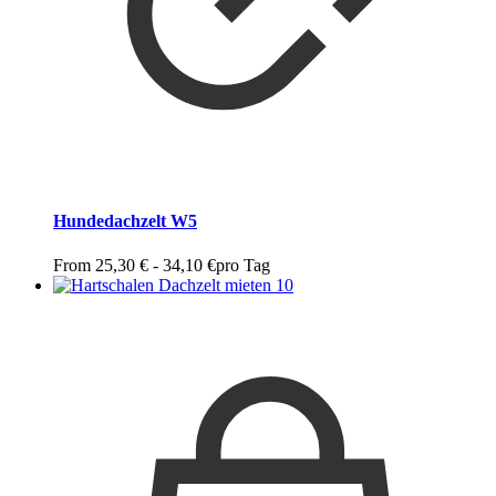
Hundedachzelt W5
From
25,30
€
-
34,10
€
pro Tag