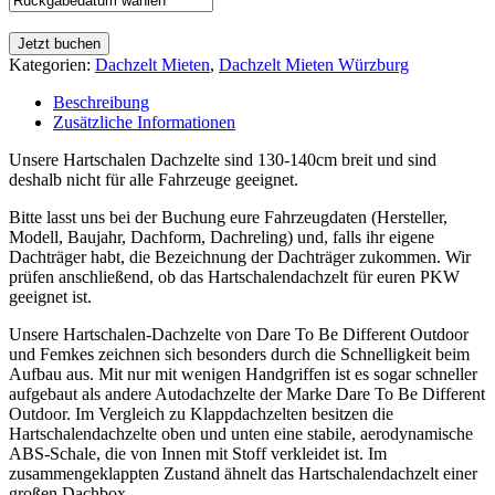
Jetzt buchen
Kategorien:
Dachzelt Mieten
,
Dachzelt Mieten Würzburg
Beschreibung
Zusätzliche Informationen
Unsere Hartschalen Dachzelte sind 130-140cm breit und sind
deshalb nicht für alle Fahrzeuge geeignet.
Bitte lasst uns bei der Buchung eure Fahrzeugdaten (Hersteller,
Modell, Baujahr, Dachform, Dachreling) und, falls ihr eigene
Dachträger habt, die Bezeichnung der Dachträger zukommen. Wir
prüfen anschließend, ob das Hartschalendachzelt für euren PKW
geeignet ist.
Unsere Hartschalen-Dachzelte von Dare To Be Different Outdoor
und Femkes zeichnen sich besonders durch die Schnelligkeit beim
Aufbau aus. Mit nur mit wenigen Handgriffen ist es sogar schneller
aufgebaut als andere Autodachzelte der Marke Dare To Be Different
Outdoor. Im Vergleich zu Klappdachzelten besitzen die
Hartschalendachzelte oben und unten eine stabile, aerodynamische
ABS-Schale, die von Innen mit Stoff verkleidet ist. Im
zusammengeklappten Zustand ähnelt das Hartschalendachzelt einer
großen Dachbox.