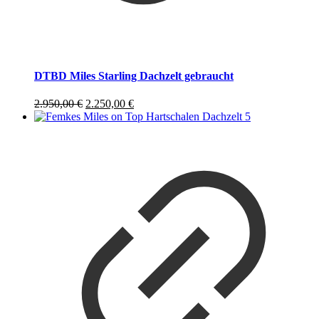
DTBD Miles Starling Dachzelt gebraucht
Ursprünglicher
Aktueller
2.950,00
€
2.250,00
€
Preis
Preis
war:
ist:
2.950,00 €
2.250,00 €.