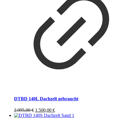
DTBD 140L Dachzelt gebraucht
Ursprünglicher
Aktueller
2.095,00
€
1.500,00
€
Preis
Preis
war:
ist:
2.095,00 €
1.500,00 €.