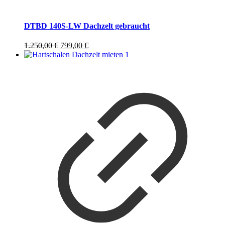
DTBD 140S-LW Dachzelt gebraucht
Ursprünglicher
Aktueller
1.250,00
€
799,00
€
Preis
Preis
war:
ist:
1.250,00 €
799,00 €.