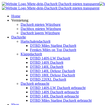
Home
Vermietung
Dachzelt mieten Würzburg
Dachbox mieten Würzburg
Dachzelt lagern Würzburg
Dachzelte
Hartschalendachzelt
DTBD Miles Starling Dachzelt
Femkes Miles on Top Dachzelt
Klappdachzelt
DTBD 140S-LW Dachzelt
DTBD 140S Dachzelt
DTBD 140L Dachzelt
DTBD 140L Deluxe Dachzelt
DTBD 180L Deluxe Dachzelt
DTBD 220XL Dachzelt
Dachzelt gebraucht
DTBD 140S-LW Dachzelt gebraucht
DTBD 140S Dachzelt gebraucht
DTBD 140L Dachzelt gebraucht
DTBD Miles Starling Dachzelt gebraucht
Shop