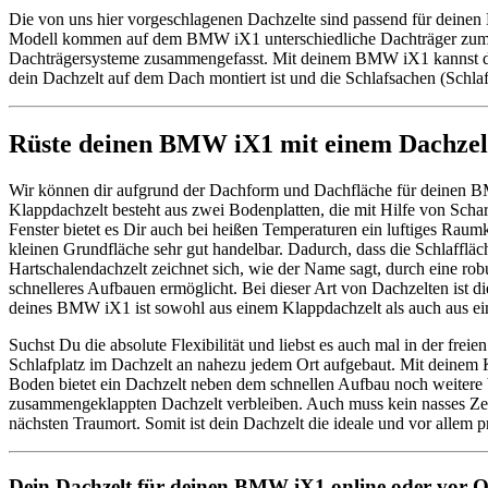
Die von uns hier vorgeschlagenen Dachzelte sind passend für deine
Modell kommen auf dem BMW iX1 unterschiedliche Dachträger zum Eins
Dachträgersysteme zusammengefasst. Mit deinem BMW iX1 kannst du
dein Dachzelt auf dem Dach montiert ist und die Schlafsachen (Schl
Rüste deinen BMW iX1 mit einem Dachze
Wir können dir aufgrund der Dachform und Dachfläche für deinen BM
Klappdachzelt besteht aus zwei Bodenplatten, die mit Hilfe von Scharn
Fenster bietet es Dir auch bei heißen Temperaturen ein luftiges Ra
kleinen Grundfläche sehr gut handelbar. Dadurch, dass die Schlaffläch
Hartschalendachzelt zeichnet sich, wie der Name sagt, durch eine rob
schnelleres Aufbauen ermöglicht. Bei dieser Art von Dachzelten ist d
deines BMW iX1 ist sowohl aus einem Klappdachzelt als auch aus eine
Suchst Du die absolute Flexibilität und liebst es auch mal in der fr
Schlafplatz im Dachzelt an nahezu jedem Ort aufgebaut. Mit deine
Boden bietet ein Dachzelt neben dem schnellen Aufbau noch weitere 
zusammengeklappten Dachzelt verbleiben. Auch muss kein nasses Zel
nächsten Traumort. Somit ist dein Dachzelt die ideale und vor alle
Dein Dachzelt für deinen BMW iX1 online oder vor Or