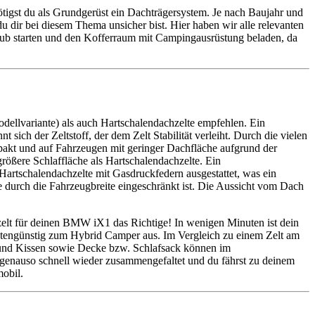
gst du als Grundgerüst ein Dachträgersystem. Je nach Baujahr und
dir bei diesem Thema unsicher bist. Hier haben wir alle relevanten
b starten und den Kofferraum mit Campingausrüstung beladen, da
ellvariante) als auch Hartschalendachzelte empfehlen. Ein
sich der Zeltstoff, der dem Zelt Stabilität verleiht. Durch die vielen
pakt und auf Fahrzeugen mit geringer Dachfläche aufgrund der
größere Schlaffläche als Hartschalendachzelte. Ein
 Hartschalendachzelte mit Gasdruckfedern ausgestattet, was ein
te durch die Fahrzeugbreite eingeschränkt ist. Die Aussicht vom Dach
hzelt für deinen BMW iX1 das Richtige! In wenigen Minuten ist dein
tengünstig zum Hybrid Camper aus. Im Vergleich zu einem Zelt am
n und Kissen sowie Decke bzw. Schlafsack können im
genauso schnell wieder zusammengefaltet und du fährst zu deinem
mobil.