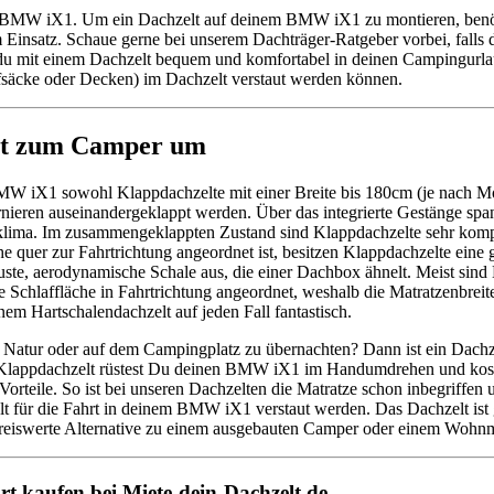
n BMW iX1. Um ein Dachzelt auf deinem BMW iX1 zu montieren, benöti
atz. Schaue gerne bei unserem Dachträger-Ratgeber vorbei, falls du 
 mit einem Dachzelt bequem und komfortabel in deinen Campingurlau
afsäcke oder Decken) im Dachzelt verstaut werden können.
lt zum Camper um
W iX1 sowohl Klappdachzelte mit einer Breite bis 180cm (je nach Mod
ieren auseinandergeklappt werden. Über das integrierte Gestänge spannt 
umklima. Im zusammengeklappten Zustand sind Klappdachzelte sehr kom
e quer zur Fahrtrichtung angeordnet ist, besitzen Klappdachzelte eine 
uste, aerodynamische Schale aus, die einer Dachbox ähnelt. Meist sind
ie Schlaffläche in Fahrtrichtung angeordnet, weshalb die Matratzenbrei
m Hartschalendachzelt auf jeden Fall fantastisch.
eien Natur oder auf dem Campingplatz zu übernachten? Dann ist ein Dac
m Klappdachzelt rüstest Du deinen BMW iX1 im Handumdrehen und kos
Vorteile. So ist bei unseren Dachzelten die Matratze schon inbegriffe
t für die Fahrt in deinem BMW iX1 verstaut werden. Das Dachzelt ist 
m preiswerte Alternative zu einem ausgebauten Camper oder einem Wohn
t kaufen bei Miete-dein-Dachzelt.de