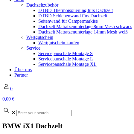
Dachzeltzubehör
DTBD Thermoisolierung fürs Dachzelt
DTBD Schiebenwand fürs Dachzelt
Seitenwand für Campermarkise
Dachzelt Matratzenunterlage 8mm Mesh schwarz
Dachzelt Matratzenunterlage 14mm Mesh weiß
Wertgutschein
Wertgutschein kaufen
Service
Servicepauschale Montage S
Servicepauschale Montage L
Servicepauschale Montage XL
Über uns
Partner
0
0,00 €
✕
BMW iX1 Dachzelt