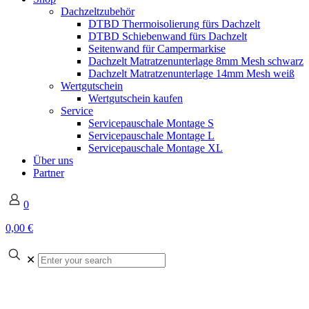
Dachzeltzubehör
DTBD Thermoisolierung fürs Dachzelt
DTBD Schiebenwand fürs Dachzelt
Seitenwand für Campermarkise
Dachzelt Matratzenunterlage 8mm Mesh schwarz
Dachzelt Matratzenunterlage 14mm Mesh weiß
Wertgutschein
Wertgutschein kaufen
Service
Servicepauschale Montage S
Servicepauschale Montage L
Servicepauschale Montage XL
Über uns
Partner
0
0,00 €
✕