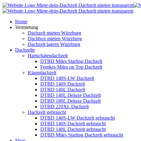
Home
Vermietung
Dachzelt mieten Würzburg
Dachbox mieten Würzburg
Dachzelt lagern Würzburg
Dachzelte
Hartschalendachzelt
DTBD Miles Starling Dachzelt
Femkes Miles on Top Dachzelt
Klappdachzelt
DTBD 140S-LW Dachzelt
DTBD 140S Dachzelt
DTBD 140L Dachzelt
DTBD 140L Deluxe Dachzelt
DTBD 180L Deluxe Dachzelt
DTBD 220XL Dachzelt
Dachzelt gebraucht
DTBD 140S-LW Dachzelt gebraucht
DTBD 140S Dachzelt gebraucht
DTBD 140L Dachzelt gebraucht
DTBD Miles Starling Dachzelt gebraucht
Shop